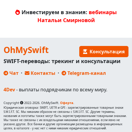
Инвестируем в знания:
вебинары
Натальи Смирновой
OhMySwift
Консультация
SWIFT-переводы: трекинг и консультации
Чат
·
Контакты
·
Telegram-канал
4Dev
- выплаты подрядчикам по всему миру.
Copyright
2022-2026. OhMySwift.
Оферта
.
Юридическая оговорка: SWIFT, UETR и GPI - зарегистрированные товарные знаки
S.W.I.F.T. SC. Мы никаким образом не связаны с S.W.I.F.T. SC. Другие термины,
названия и логотипы также могут быть зарегистрированными товарными знаками.
Мы также не связаны с их владельцами никакими отношениями, если явно не
указано другое. Все банки и другие организации размещены в информационных
целях, в каталоге - у нас нет с ними никаких юридических отношений.