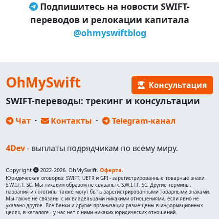
Подпишитесь на новости SWIFT-
переводов и релокации капитала
@ohmyswiftblog
OhMySwift
Консультация
SWIFT-переводы: трекинг и консультации
Чат
·
Контакты
·
Telegram-канал
4Dev
- выплаты подрядчикам по всему миру.
Copyright
2022-2026. OhMySwift.
Оферта
.
Юридическая оговорка: SWIFT, UETR и GPI - зарегистрированные товарные знаки
S.W.I.F.T. SC. Мы никаким образом не связаны с S.W.I.F.T. SC. Другие термины,
названия и логотипы также могут быть зарегистрированными товарными знаками.
Мы также не связаны с их владельцами никакими отношениями, если явно не
указано другое. Все банки и другие организации размещены в информационных
целях, в каталоге - у нас нет с ними никаких юридических отношений.