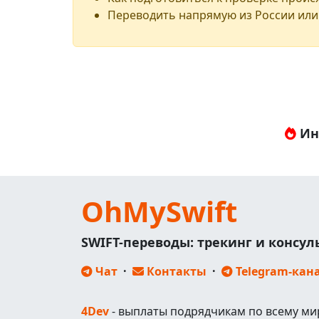
Переводить напрямую из России или
Ин
OhMySwift
SWIFT-переводы: трекинг и консу
Чат
·
Контакты
·
Telegram-кан
4Dev
- выплаты подрядчикам по всему ми