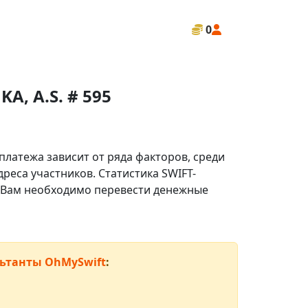
0
, A.S. # 595
платежа зависит от ряда факторов, среди
реса участников. Статистика SWIFT-
ли Вам необходимо перевести денежные
ьтанты OhMySwift
: