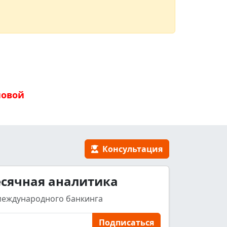
новой
Консультация
сячная аналитика
международного банкинга
Подписаться