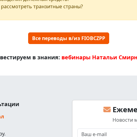
 рассмотреть транзитные страны?
Все переводы в/из FIOBCZPP
вестируем в знания:
вебинары Натальи Смир
льтации
Ежеме
ал
Новости 
ру.