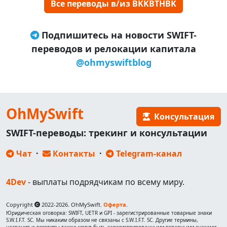
Все переводы в/из BKKBTHBK
Подпишитесь на новости SWIFT-
переводов и релокации капитала
@ohmyswiftblog
OhMySwift
Консультация
SWIFT-переводы: трекинг и консультации
Чат
·
Контакты
·
Telegram-канал
4Dev
- выплаты подрядчикам по всему миру.
Copyright
2022-2026. OhMySwift.
Оферта
.
Юридическая оговорка: SWIFT, UETR и GPI - зарегистрированные товарные знаки
S.W.I.F.T. SC. Мы никаким образом не связаны с S.W.I.F.T. SC. Другие термины,