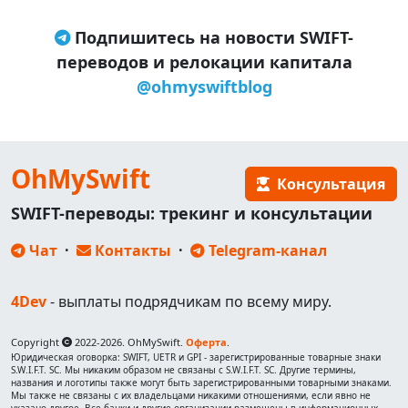
Подпишитесь на новости SWIFT-
переводов и релокации капитала
@ohmyswiftblog
OhMySwift
Консультация
SWIFT-переводы: трекинг и консультации
Чат
·
Контакты
·
Telegram-канал
4Dev
- выплаты подрядчикам по всему миру.
Copyright
2022-2026. OhMySwift.
Оферта
.
Юридическая оговорка: SWIFT, UETR и GPI - зарегистрированные товарные знаки
S.W.I.F.T. SC. Мы никаким образом не связаны с S.W.I.F.T. SC. Другие термины,
названия и логотипы также могут быть зарегистрированными товарными знаками.
Мы также не связаны с их владельцами никакими отношениями, если явно не