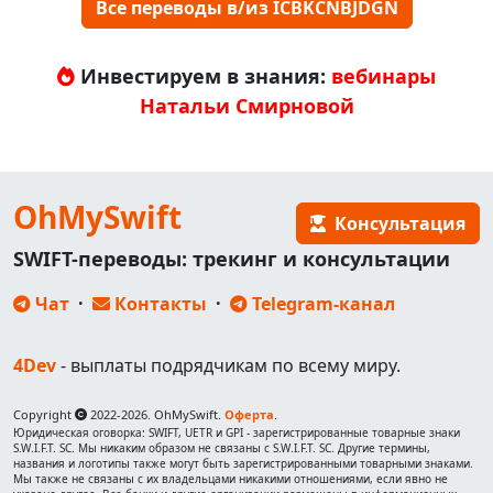
Все переводы в/из ICBKCNBJDGN
Инвестируем в знания:
вебинары
Натальи Смирновой
OhMySwift
Консультация
SWIFT-переводы: трекинг и консультации
Чат
·
Контакты
·
Telegram-канал
4Dev
- выплаты подрядчикам по всему миру.
Copyright
2022-2026. OhMySwift.
Оферта
.
Юридическая оговорка: SWIFT, UETR и GPI - зарегистрированные товарные знаки
S.W.I.F.T. SC. Мы никаким образом не связаны с S.W.I.F.T. SC. Другие термины,
названия и логотипы также могут быть зарегистрированными товарными знаками.
Мы также не связаны с их владельцами никакими отношениями, если явно не