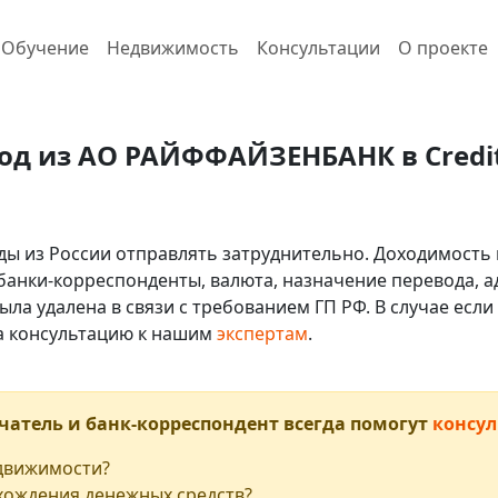
Обучение
Недвижимость
Консультации
О проекте
од из АО РАЙФФАЙЗЕНБАНК в Credit 
ды из России отправлять затруднительно. Доходимость 
 банки-корреспонденты, валюта, назначение перевода, ад
ыла удалена в связи с требованием ГП РФ. В случае ес
на консультацию к нашим
экспертам
.
чатель и банк-корреспондент всегда помогут
консул
едвижимости?
хождения денежных средств?