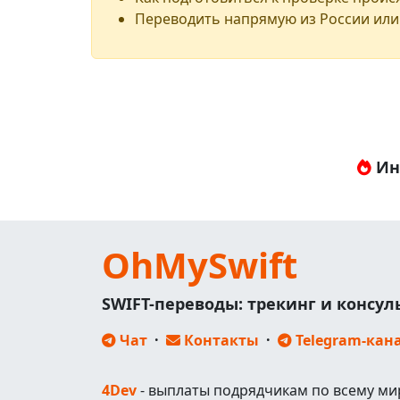
Переводить напрямую из России или
Ин
OhMySwift
SWIFT-переводы: трекинг и консу
Чат
·
Контакты
·
Telegram-кан
4Dev
- выплаты подрядчикам по всему ми