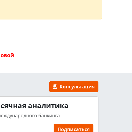
новой
Консультация
сячная аналитика
международного банкинга
Подписаться