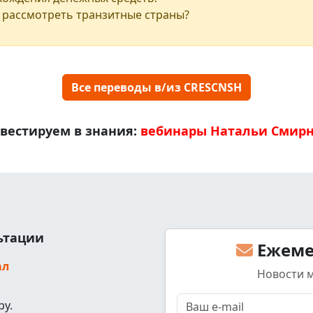
 рассмотреть транзитные страны?
Все переводы в/из CRESCNSH
вестируем в знания:
вебинары Натальи Смир
льтации
Ежеме
ал
Новости 
ру.