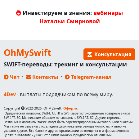
Инвестируем в знания:
вебинары
Натальи Смирновой
OhMySwift
Консультация
SWIFT-переводы: трекинг и консультации
Чат
·
Контакты
·
Telegram-канал
4Dev
- выплаты подрядчикам по всему миру.
Copyright
2022-2026. OhMySwift.
Оферта
.
Юридическая оговорка: SWIFT, UETR и GPI - зарегистрированные товарные знаки
S.W.I.F.T. SC. Мы никаким образом не связаны с S.W.I.F.T. SC. Другие термины,
названия и логотипы также могут быть зарегистрированными товарными знаками.
Мы также не связаны с их владельцами никакими отношениями, если явно не
указано другое. Все банки и другие организации размещены в информационных
целях, в каталоге - у нас нет с ними никаких юридических отношений.