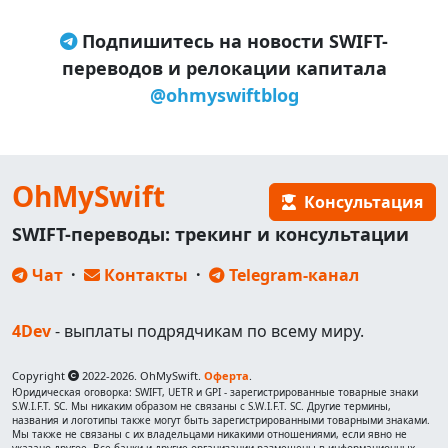
Подпишитесь на новости SWIFT-
переводов и релокации капитала
@ohmyswiftblog
OhMySwift
Консультация
SWIFT-переводы: трекинг и консультации
Чат
·
Контакты
·
Telegram-канал
4Dev
- выплаты подрядчикам по всему миру.
Copyright
2022-2026. OhMySwift.
Оферта
.
Юридическая оговорка: SWIFT, UETR и GPI - зарегистрированные товарные знаки
S.W.I.F.T. SC. Мы никаким образом не связаны с S.W.I.F.T. SC. Другие термины,
названия и логотипы также могут быть зарегистрированными товарными знаками.
Мы также не связаны с их владельцами никакими отношениями, если явно не