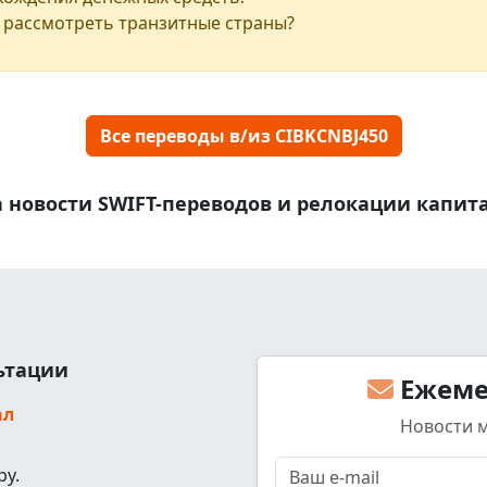
 рассмотреть транзитные страны?
Все переводы в/из CIBKCNBJ450
 новости SWIFT-переводов и релокации капит
льтации
Ежеме
ал
Новости 
ру.