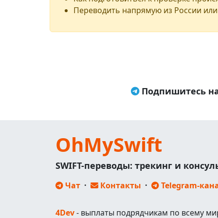
Переводить напрямую из России или
Подпишитесь на
OhMySwift
SWIFT-переводы: трекинг и консу
Чат
·
Контакты
·
Telegram-кан
4Dev
- выплаты подрядчикам по всему ми