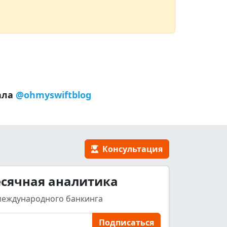
ала
@ohmyswiftblog
Консультация
сячная аналитика
международного банкинга
Подписаться