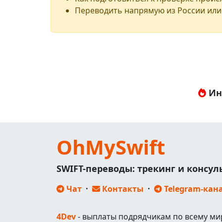
Переводить напрямую из России или
Ин
OhMySwift
SWIFT-переводы: трекинг и консу
Чат
·
Контакты
·
Telegram-кан
4Dev
- выплаты подрядчикам по всему ми