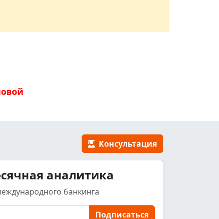
новой
Консультация
сячная аналитика
международного банкинга
Подписаться