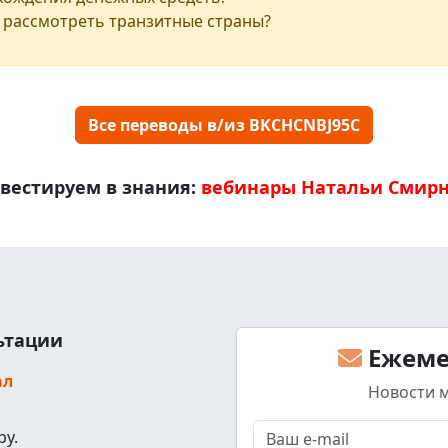
 рассмотреть транзитные страны?
Все переводы в/из BKCHCNBJ95C
вестируем в знания:
вебинары Натальи Смир
льтации
Ежеме
ал
Новости 
ру.