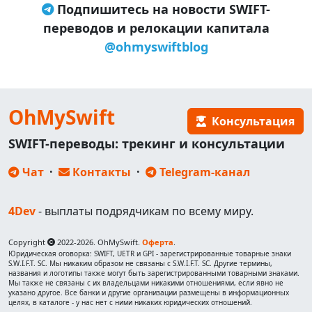
Подпишитесь на новости SWIFT-
переводов и релокации капитала
@ohmyswiftblog
OhMySwift
Консультация
SWIFT-переводы: трекинг и консультации
Чат
·
Контакты
·
Telegram-канал
4Dev
- выплаты подрядчикам по всему миру.
Copyright
2022-2026. OhMySwift.
Оферта
.
Юридическая оговорка: SWIFT, UETR и GPI - зарегистрированные товарные знаки
S.W.I.F.T. SC. Мы никаким образом не связаны с S.W.I.F.T. SC. Другие термины,
названия и логотипы также могут быть зарегистрированными товарными знаками.
Мы также не связаны с их владельцами никакими отношениями, если явно не
указано другое. Все банки и другие организации размещены в информационных
целях, в каталоге - у нас нет с ними никаких юридических отношений.