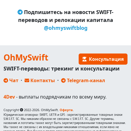
Подпишитесь на новости SWIFT-
переводов и релокации капитала
@ohmyswiftblog
OhMySwift
Консультация
SWIFT-переводы: трекинг и консультации
Чат
·
Контакты
·
Telegram-канал
4Dev
- выплаты подрядчикам по всему миру.
Copyright
2022-2026. OhMySwift.
Оферта
.
Юридическая оговорка: SWIFT, UETR и GPI - зарегистрированные товарные знаки
S.W.I.F.T. SC. Мы никаким образом не связаны с S.W.I.F.T. SC. Другие термины,
названия и логотипы также могут быть зарегистрированными товарными знаками.
Мы также не связаны с их владельцами никакими отношениями, если явно не