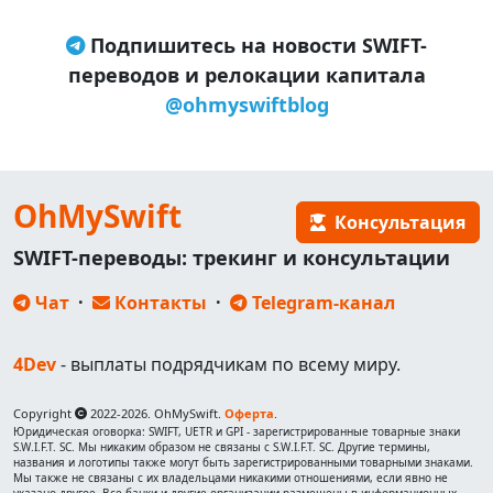
Подпишитесь на новости SWIFT-
переводов и релокации капитала
@ohmyswiftblog
OhMySwift
Консультация
SWIFT-переводы: трекинг и консультации
Чат
·
Контакты
·
Telegram-канал
4Dev
- выплаты подрядчикам по всему миру.
Copyright
2022-2026. OhMySwift.
Оферта
.
Юридическая оговорка: SWIFT, UETR и GPI - зарегистрированные товарные знаки
S.W.I.F.T. SC. Мы никаким образом не связаны с S.W.I.F.T. SC. Другие термины,
названия и логотипы также могут быть зарегистрированными товарными знаками.
Мы также не связаны с их владельцами никакими отношениями, если явно не