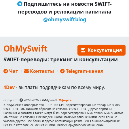
Подпишитесь на новости SWIFT-
переводов и релокации капитала
@ohmyswiftblog
OhMySwift
Консультация
SWIFT-переводы: трекинг и консультации
Чат
·
Контакты
·
Telegram-канал
4Dev
- выплаты подрядчикам по всему миру.
Copyright
2022-2026. OhMySwift.
Оферта
.
Юридическая оговорка: SWIFT, UETR и GPI - зарегистрированные товарные знаки
S.W.I.F.T. SC. Мы никаким образом не связаны с S.W.I.F.T. SC. Другие термины,
названия и логотипы также могут быть зарегистрированными товарными знаками.
Мы также не связаны с их владельцами никакими отношениями, если явно не
указано другое. Все банки и другие организации размещены в информационных
целях, в каталоге - у нас нет с ними никаких юридических отношений.