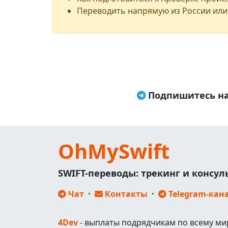
Переводить напрямую из России или
Подпишитесь на
OhMySwift
SWIFT-переводы: трекинг и консу
Чат
·
Контакты
·
Telegram-кан
4Dev
- выплаты подрядчикам по всему ми