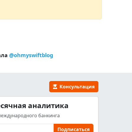
ала
@ohmyswiftblog
Консультация
сячная аналитика
международного банкинга
Подписаться