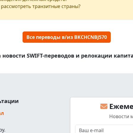
 рассмотреть транзитные страны?
Все переводы в/из BKCHCNBJ570
 новости SWIFT-переводов и релокации капит
льтации
Ежеме
ал
Новости 
ру.