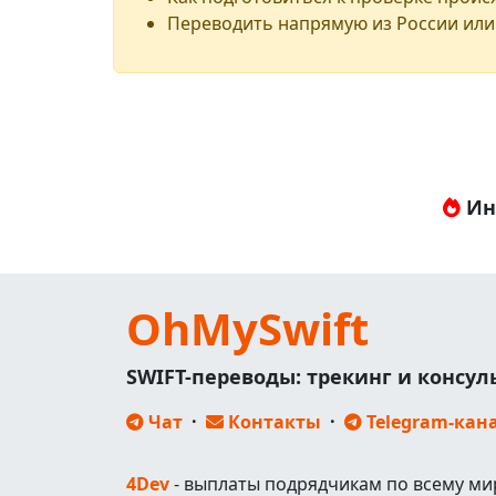
Переводить напрямую из России или
Ин
OhMySwift
SWIFT-переводы: трекинг и консу
Чат
·
Контакты
·
Telegram-кан
4Dev
- выплаты подрядчикам по всему ми