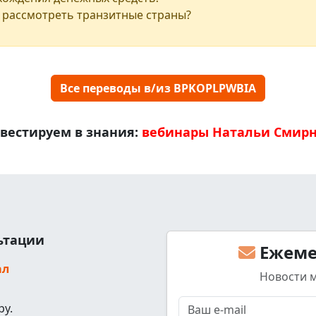
 рассмотреть транзитные страны?
Все переводы в/из BPKOPLPWBIA
вестируем в знания:
вебинары Натальи Смир
льтации
Ежеме
ал
Новости 
ру.