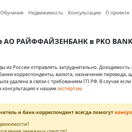
Обучение
Недвижимость
Консультации
О проекте
з АО РАЙФФАЙЗЕНБАНК в PKO BANK P
ды из России отправлять затруднительно. Доходимость 
 банки-корреспонденты, валюта, назначение перевода, ад
ыла удалена в связи с требованием ГП РФ. В случае ес
на консультацию к нашим
экспертам
.
чатель и банк-корреспондент всегда помогут
консул
едвижимости?
хождения денежных средств?