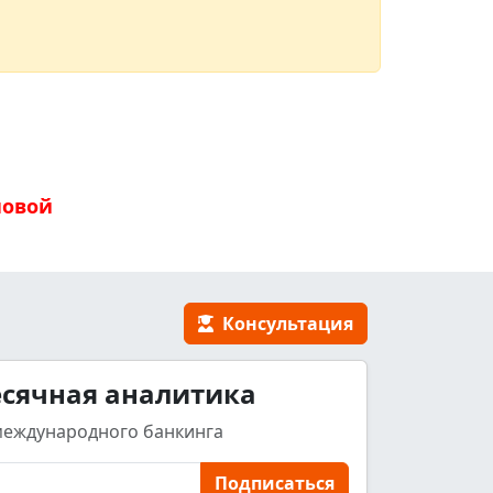
новой
Консультация
сячная аналитика
международного банкинга
Подписаться