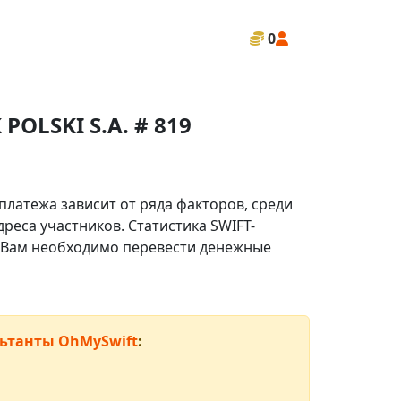
0
OLSKI S.A. # 819
платежа зависит от ряда факторов, среди
реса участников. Статистика SWIFT-
ли Вам необходимо перевести денежные
ьтанты OhMySwift
: