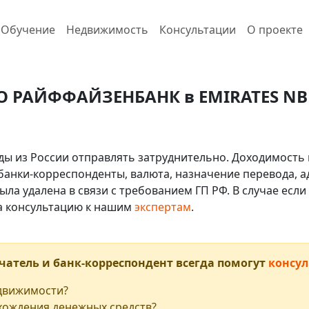
Обучение
Недвижимость
Консультации
О проекте
О РАЙФФАЙЗЕНБАНК в EMIRATES NBD B
ды из России отправлять затруднительно. Доходимость 
 банки-корреспонденты, валюта, назначение перевода, ад
ыла удалена в связи с требованием ГП РФ. В случае ес
на консультацию к нашим
экспертам
.
чатель и банк-корреспондент всегда помогут
консул
едвижимости?
хождения денежных средств?