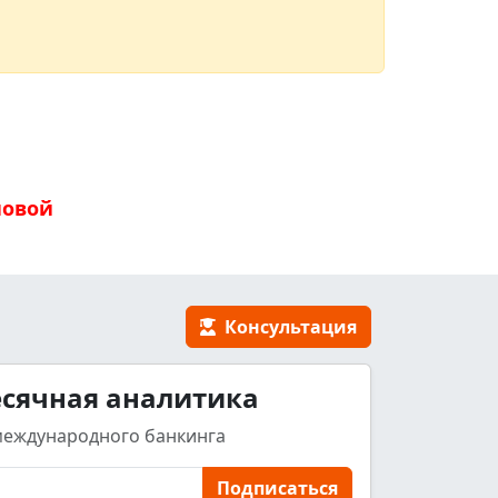
новой
Консультация
сячная аналитика
международного банкинга
Подписаться