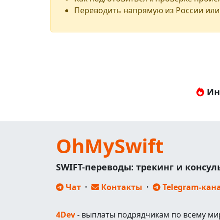
Переводить напрямую из России или
Ин
OhMySwift
SWIFT-переводы: трекинг и консу
Чат
·
Контакты
·
Telegram-кан
4Dev
- выплаты подрядчикам по всему ми