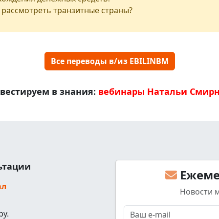
 рассмотреть транзитные страны?
Все переводы в/из EBILINBM
вестируем в знания:
вебинары Натальи Смир
льтации
Ежеме
ал
Новости 
ру.