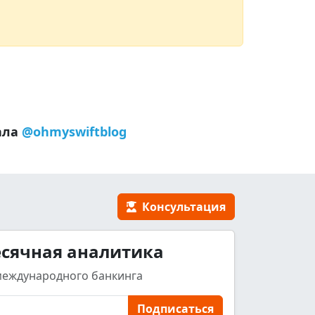
ала
@ohmyswiftblog
Консультация
сячная аналитика
международного банкинга
Подписаться