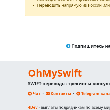
Переводить напрямую из России или
Подпишитесь на
OhMySwift
SWIFT-переводы: трекинг и консу
Чат
·
Контакты
·
Telegram-кан
4Dev
- выплаты подрядчикам по всему ми