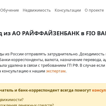
Обучение
Недвижимость
Консультации
О проекте
д из АО РАЙФФАЙЗЕНБАНК в FIO BANK
ды из России отправлять затруднительно. Доходимость 
 банки-корреспонденты, валюта, назначение перевода, ад
ыла удалена в связи с требованием ГП РФ. В случае ес
на консультацию к нашим
экспертам
.
чатель и банк-корреспондент всегда помогут
консул
едвижимости?
хождения денежных средств?