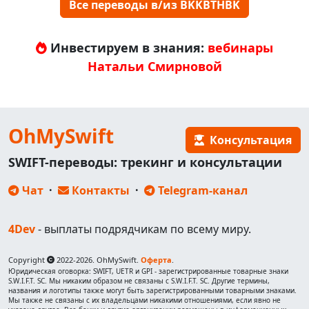
Все переводы в/из BKKBTHBK
Инвестируем в знания:
вебинары
Натальи Смирновой
OhMySwift
Консультация
SWIFT-переводы: трекинг и консультации
Чат
·
Контакты
·
Telegram-канал
4Dev
- выплаты подрядчикам по всему миру.
Copyright
2022-2026. OhMySwift.
Оферта
.
Юридическая оговорка: SWIFT, UETR и GPI - зарегистрированные товарные знаки
S.W.I.F.T. SC. Мы никаким образом не связаны с S.W.I.F.T. SC. Другие термины,
названия и логотипы также могут быть зарегистрированными товарными знаками.
Мы также не связаны с их владельцами никакими отношениями, если явно не