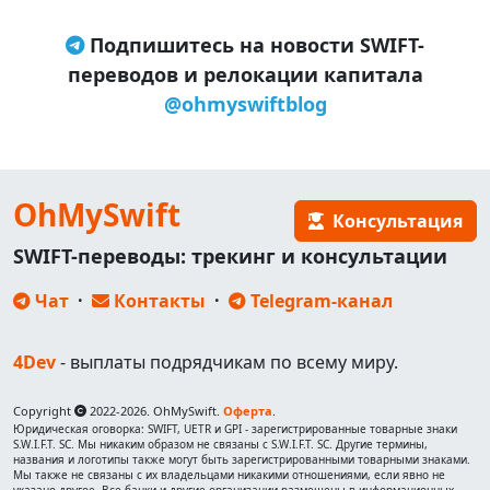
Подпишитесь на новости SWIFT-
переводов и релокации капитала
@ohmyswiftblog
OhMySwift
Консультация
SWIFT-переводы: трекинг и консультации
Чат
·
Контакты
·
Telegram-канал
4Dev
- выплаты подрядчикам по всему миру.
Copyright
2022-2026. OhMySwift.
Оферта
.
Юридическая оговорка: SWIFT, UETR и GPI - зарегистрированные товарные знаки
S.W.I.F.T. SC. Мы никаким образом не связаны с S.W.I.F.T. SC. Другие термины,
названия и логотипы также могут быть зарегистрированными товарными знаками.
Мы также не связаны с их владельцами никакими отношениями, если явно не