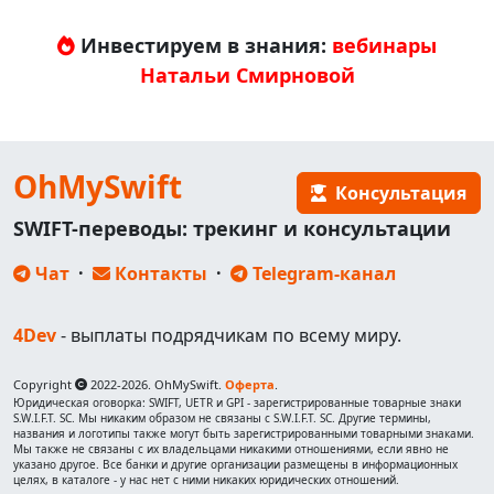
Инвестируем в знания:
вебинары
Натальи Смирновой
OhMySwift
Консультация
SWIFT-переводы: трекинг и консультации
Чат
·
Контакты
·
Telegram-канал
4Dev
- выплаты подрядчикам по всему миру.
Copyright
2022-2026. OhMySwift.
Оферта
.
Юридическая оговорка: SWIFT, UETR и GPI - зарегистрированные товарные знаки
S.W.I.F.T. SC. Мы никаким образом не связаны с S.W.I.F.T. SC. Другие термины,
названия и логотипы также могут быть зарегистрированными товарными знаками.
Мы также не связаны с их владельцами никакими отношениями, если явно не
указано другое. Все банки и другие организации размещены в информационных
целях, в каталоге - у нас нет с ними никаких юридических отношений.