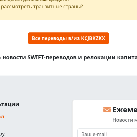
 рассмотреть транзитные страны?
Все переводы в/из KCJBKZKX
 новости SWIFT-переводов и релокации капит
льтации
Ежеме
ал
Новости 
ру.