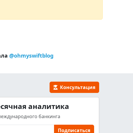
ала
@ohmyswiftblog
Консультация
сячная аналитика
международного банкинга
Подписаться