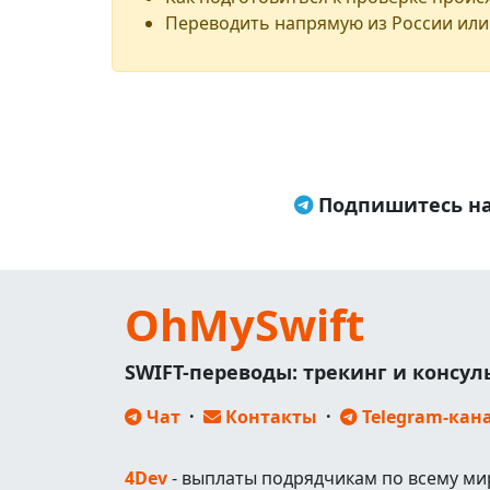
Переводить напрямую из России или
Подпишитесь на
OhMySwift
SWIFT-переводы: трекинг и консу
Чат
·
Контакты
·
Telegram-кан
4Dev
- выплаты подрядчикам по всему ми