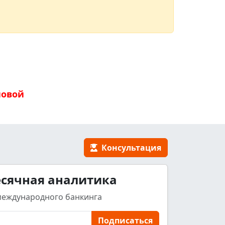
новой
Консультация
сячная аналитика
международного банкинга
Подписаться