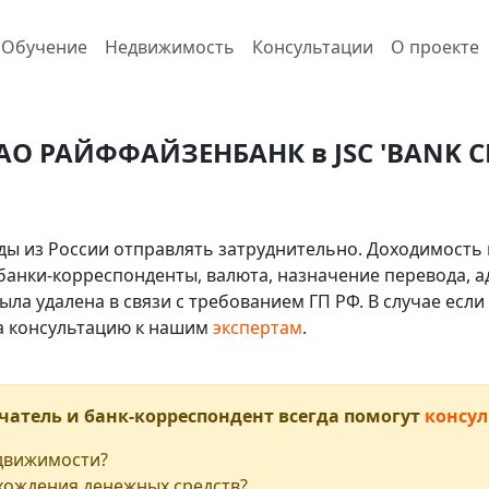
Обучение
Недвижимость
Консультации
О проекте
 АО РАЙФФАЙЗЕНБАНК в JSC 'BANK CE
ды из России отправлять затруднительно. Доходимость 
 банки-корреспонденты, валюта, назначение перевода, ад
ыла удалена в связи с требованием ГП РФ. В случае ес
на консультацию к нашим
экспертам
.
чатель и банк-корреспондент всегда помогут
консул
едвижимости?
хождения денежных средств?