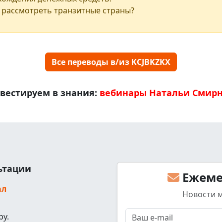
 рассмотреть транзитные страны?
Все переводы в/из KCJBKZKX
вестируем в знания:
вебинары Натальи Смир
льтации
Ежеме
ал
Новости 
ру.