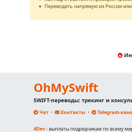
Переводить напрямую из России или
Ин
OhMySwift
SWIFT-переводы: трекинг и консу
Чат
·
Контакты
·
Telegram-кан
4Dev
- выплаты подрядчикам по всему ми