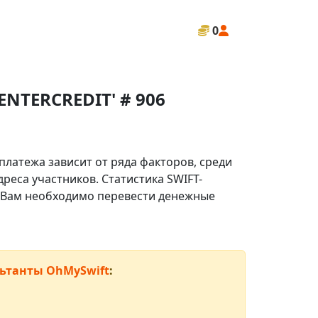
0
NTERCREDIT' # 906
платежа зависит от ряда факторов, среди
реса участников. Статистика SWIFT-
ли Вам необходимо перевести денежные
ьтанты OhMySwift
: