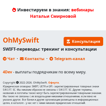
Инвестируем в знания:
вебинары
Натальи Смирновой
OhMySwift
Консультация
SWIFT-переводы: трекинг и консультации
Чат
·
Контакты
·
Telegram-канал
4Dev
- выплаты подрядчикам по всему миру.
Copyright
2022-2026. OhMySwift.
Оферта
.
Юридическая оговорка: SWIFT, UETR и GPI - зарегистрированные товарные знаки
S.W.I.F.T. SC. Мы никаким образом не связаны с S.W.I.F.T. SC. Другие термины,
названия и логотипы также могут быть зарегистрированными товарными знаками.
Мы также не связаны с их владельцами никакими отношениями, если явно не
указано другое. Все банки и другие организации размещены в информационных
целях, в каталоге - у нас нет с ними никаких юридических отношений.