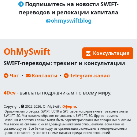
Подпишитесь на новости SWIFT-
переводов и релокации капитала
@ohmyswiftblog
OhMySwift
Консультация
SWIFT-переводы: трекинг и консультации
Чат
·
Контакты
·
Telegram-канал
4Dev
- выплаты подрядчикам по всему миру.
Copyright
2022-2026. OhMySwift.
Оферта
.
Юридическая оговорка: SWIFT, UETR и GPI - зарегистрированные товарные знаки
S.W.I.F.T. SC. Мы никаким образом не связаны с S.W.I.F.T. SC. Другие термины,
названия и логотипы также могут быть зарегистрированными товарными знаками.
Мы также не связаны с их владельцами никакими отношениями, если явно не
указано другое. Все банки и другие организации размещены в информационных
целях, в каталоге - у нас нет с ними никаких юридических отношений.