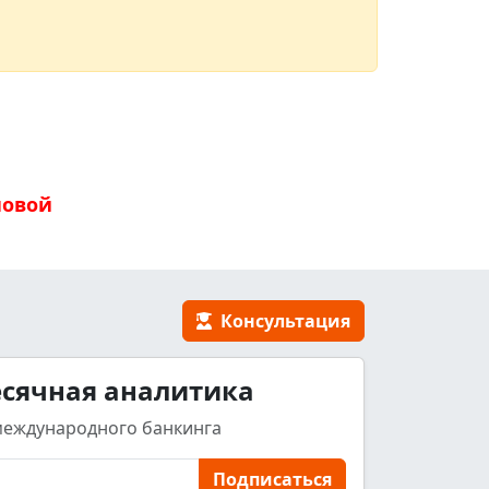
новой
Консультация
сячная аналитика
международного банкинга
Подписаться