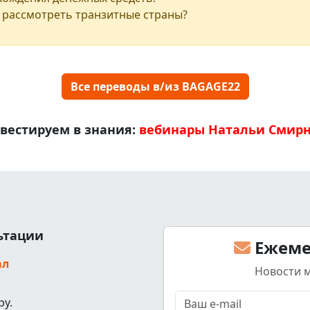
 рассмотреть транзитные страны?
Все переводы в/из BAGAGE22
вестируем в знания:
вебинары Натальи Смир
льтации
Ежеме
ал
Новости 
ру.