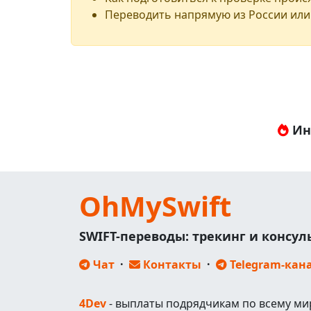
Переводить напрямую из России или
Ин
OhMySwift
SWIFT-переводы: трекинг и консу
Чат
·
Контакты
·
Telegram-кан
4Dev
- выплаты подрядчикам по всему ми