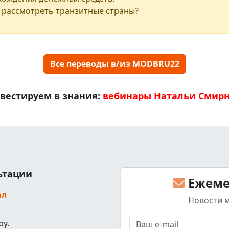
 рассмотреть транзитные страны?
Все переводы в/из MODBRU22
вестируем в знания:
вебинары Натальи Смир
льтации
Ежеме
ал
Новости 
ру.