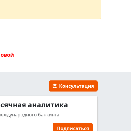
новой
Консультация
сячная аналитика
международного банкинга
Подписаться