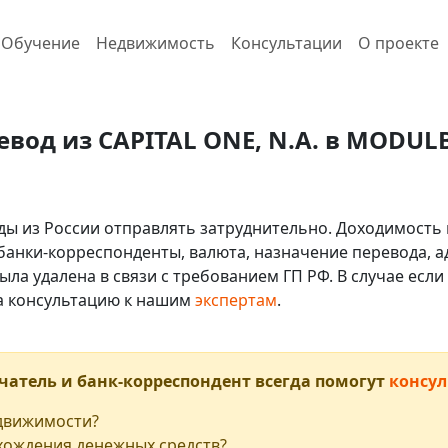
Обучение
Недвижимость
Консультации
О проекте
евод из CAPITAL ONE, N.A. в MODUL
ды из России отправлять затруднительно. Доходимость 
 банки-корреспонденты, валюта, назначение перевода, ад
ыла удалена в связи с требованием ГП РФ. В случае ес
на консультацию к нашим
экспертам
.
чатель и банк-корреспондент всегда помогут
консул
едвижимости?
хождения денежных средств?