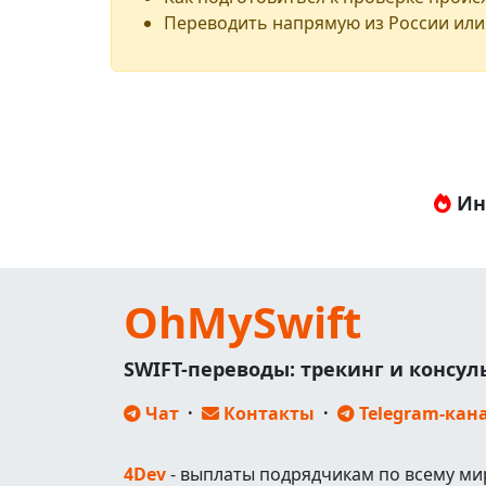
Переводить напрямую из России или
Ин
OhMySwift
SWIFT-переводы: трекинг и консу
Чат
·
Контакты
·
Telegram-кан
4Dev
- выплаты подрядчикам по всему ми