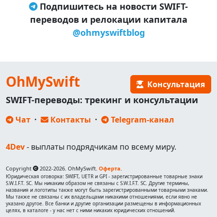
Подпишитесь на новости SWIFT-
переводов и релокации капитала
@ohmyswiftblog
OhMySwift
Консультация
SWIFT-переводы: трекинг и консультации
Чат
·
Контакты
·
Telegram-канал
4Dev
- выплаты подрядчикам по всему миру.
Copyright
2022-2026. OhMySwift.
Оферта
.
Юридическая оговорка: SWIFT, UETR и GPI - зарегистрированные товарные знаки
S.W.I.F.T. SC. Мы никаким образом не связаны с S.W.I.F.T. SC. Другие термины,
названия и логотипы также могут быть зарегистрированными товарными знаками.
Мы также не связаны с их владельцами никакими отношениями, если явно не
указано другое. Все банки и другие организации размещены в информационных
целях, в каталоге - у нас нет с ними никаких юридических отношений.