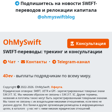
Подпишитесь на новости SWIFT-
переводов и релокации капитала
@ohmyswiftblog
OhMySwift
Консультация
SWIFT-переводы: трекинг и консультации
Чат
·
Контакты
·
Telegram-канал
4Dev
- выплаты подрядчикам по всему миру.
Copyright
2022-2026. OhMySwift.
Оферта
.
Юридическая оговорка: SWIFT, UETR и GPI - зарегистрированные товарные знаки
S.W.I.F.T. SC. Мы никаким образом не связаны с S.W.I.F.T. SC. Другие термины,
названия и логотипы также могут быть зарегистрированными товарными знаками.
Мы также не связаны с их владельцами никакими отношениями, если явно не
указано другое. Все банки и другие организации размещены в информационных
целях, в каталоге - у нас нет с ними никаких юридических отношений.